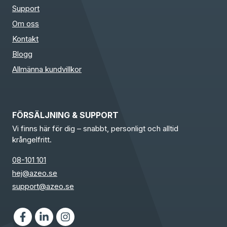
Support
Om oss
Kontakt
Blogg
Allmänna kundvillkor
FÖRSÄLJNING & SUPPORT
Vi finns här för dig – snabbt, personligt och alltid
krångelfritt.
08-101 101
hej@azeo.se
support@azeo.se
Facebook
LinkedIn
Instagram