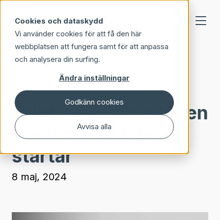
Skip to main content
Cookies och dataskydd
Vi använder cookies för att få den här
webbplatsen att fungera samt för att anpassa
och analysera din surfing.
Ändra inställningar
Tips & Trix
Guider
Godkänn cookies
Felsökningstips för en
Avvisa alla
telefon som inte
startar
8 maj, 2024