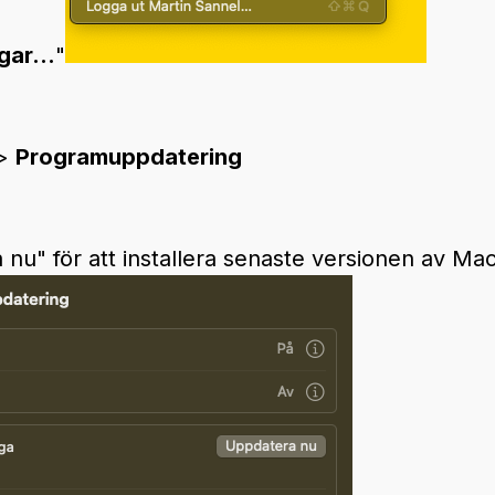
gar...
"
>
Programuppdatering
a nu" för att installera senaste versionen av M