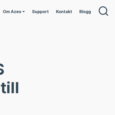
Om Azeo
Support
Kontakt
Blogg
S
ill