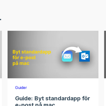
r
Guider
Guide: Byt standardapp för
e-post på mac