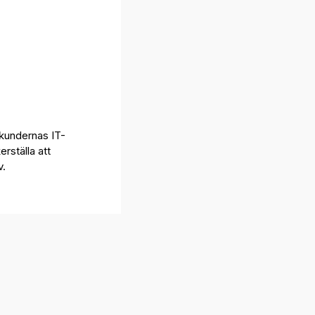
 kundernas IT-
rställa att
v.