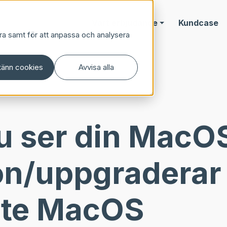
Vårt erbjudande
Kundcase
ra samt för att anpassa och analysera
änn cookies
Avvisa alla
u ser din MacO
on/uppgraderar t
ste MacOS