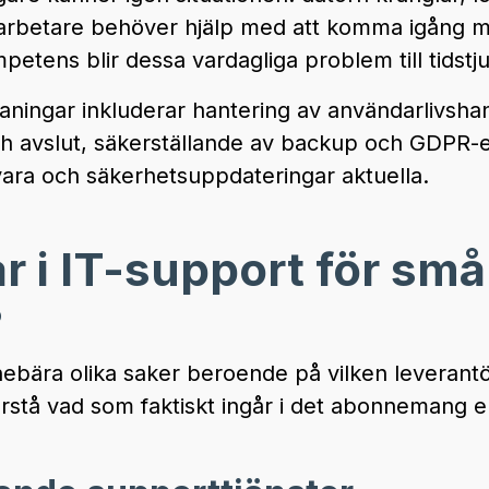
darbetare behöver hjälp med att komma igång m
petens blir dessa vardagliga problem till tidstju
aningar inkluderar hantering av användarlivshan
ch avslut, säkerställande av backup och GDPR-e
vara och säkerhetsuppdateringar aktuella.
r i IT-support för små
?
ebära olika saker beroende på vilken leverantör
 förstå vad som faktiskt ingår i det abonnemang el