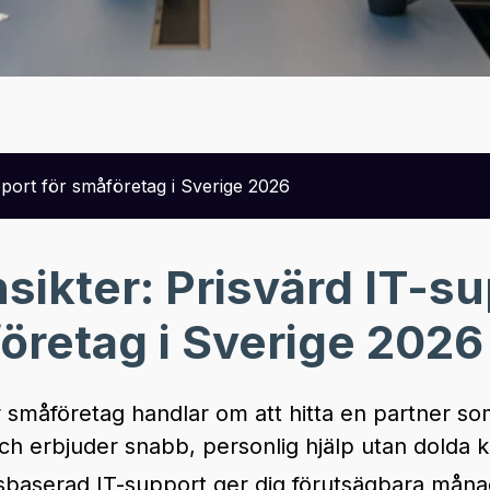
port för småföretag i Sverige 2026
sikter: Prisvärd IT-s
öretag i Sverige 2026
r småföretag handlar om att hitta en partner som
h erbjuder snabb, personlig hjälp utan dolda k
aserad IT-support ger dig förutsägbara måna