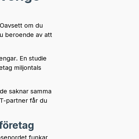
g. Oavsett om du
du beroende av att
engar. En studie
etag miljontals
m de saknar samma
T-partner får du
företag
ösenordet funkar