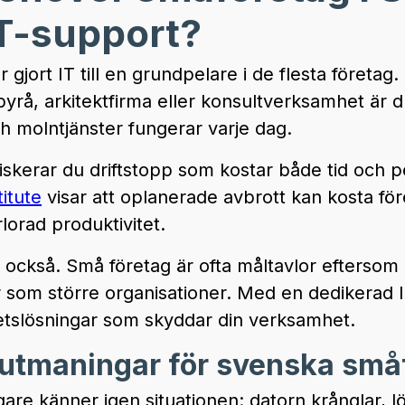
IT-support?
r gjort IT till en grundpelare i de flesta företa
byrå, arkitektfirma eller konsultverksamhet är 
h molntjänster fungerar varje dag.
riskerar du driftstopp som kostar både tid och p
itute
visar att oplanerade avbrott kan kosta för
rlorad produktivitet.
också. Små företag är ofta måltavlor efterso
 som större organisationer. Med en dedikerad I
rhetslösningar som skyddar din verksamhet.
-utmaningar för svenska små
re känner igen situationen: datorn krånglar, l