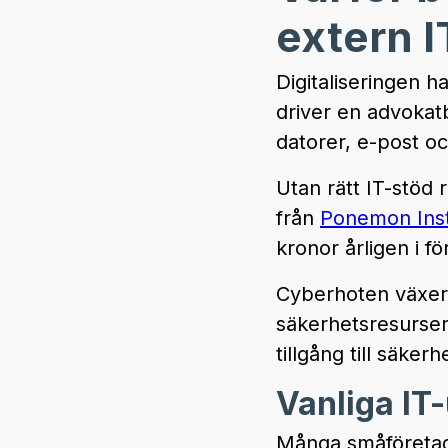
extern 
Digitaliseringen ha
driver en advokat
datorer, e-post oc
Utan rätt IT-stöd 
från
Ponemon Inst
kronor årligen i fö
Cyberhoten växer 
säkerhetsresurser
tillgång till säke
Vanliga IT
Många småföretaga