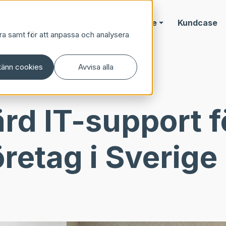
Vårt erbjudande
Kundcase
ra samt för att anpassa och analysera
änn cookies
Avvisa alla
ärd IT-support f
retag i Sverige