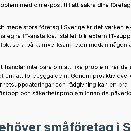
 problem med din e-post till att säkra dina föret
 medelstora företag i Sverige är det varken ek
t ha egna IT-anställda. Istället blir extern IT-su
att fokusera på kärnverksamheten medan någon 
 handlar inte bara om att fixa problem när de 
et om att förebygga dem. Genom proaktiv över
hetsuppdateringar och rådgivning kan en bra I
riftstopp och säkerhetsproblem innan de påverk
ehöver småföretag i 