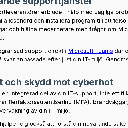
nde supporttjänster
ortleverantörer erbjuder hjälp med dagliga pro
tälla lösenord och installera program till att felsö
gar och hjälpa medarbetare med frågor om Micr
e.
gränsad support direkt i
Microsoft Teams
där d
å svar anpassade efter just din IT-miljö. Genomsn
.
t och skydd mot cyberhot
en integrerad del av din IT-support, inte ett ti
rar flerfaktorsautentisering (MFA), brandväggar
vervakning av din IT-miljö.
hjälper dig också att förstå din nuvarande säke