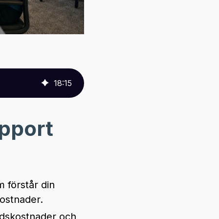
18
:
15
upport
 förstår din
ostnader.
dskostnader och