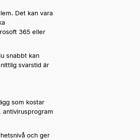
blem. Det kan vara
ka
osoft 365 eller
u snabbt kan
ittlig svarstid är
llägg som kostar
, antivirusprogram
rhetsnivå och ger