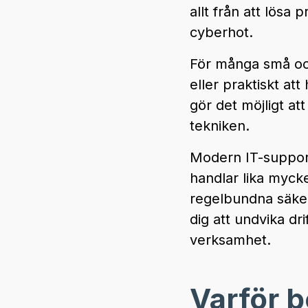
allt från att lösa
cyberhot.
För många små och
eller praktiskt at
gör det möjligt 
tekniken.
Modern IT-support
handlar lika myck
regelbundna säker
dig att undvika d
verksamhet.
Varför b