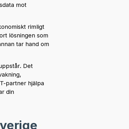
agsdata mot
onomiskt rimligt
pport lösningen som
annan tar hand om
uppstår. Det
vakning,
T-partner hjälpa
ar din
Sverige