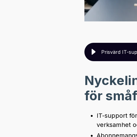
Prisvärd IT-sup
Nyckelin
för småf
IT-support fö
verksamhet oc
Abonnemangsb