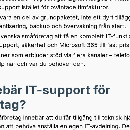
ll support istället för oväntade timfakturor.
ara en del av grundpaketet, inte ett dyrt tilläg
tentisering, backup och övervakning från start.
svenska småföretag att få en komplett IT-funkt
port, säkerhet och Microsoft 365 till fast pris
rtner som erbjuder stöd via flera kanaler – tele
jälp när och var du behöver den.
bär IT-support för
tag?
företag innebär att du får tillgång till teknisk h
an att behöva anställa en egen IT-avdelning. D