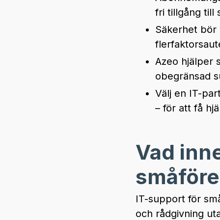
fri tillgång ti
Säkerhet bör v
flerfaktorsau
Azeo hjälper 
obegränsad sup
Välj en IT-pa
– för att få h
Vad inne
småföre
IT-support för små
och rådgivning ut