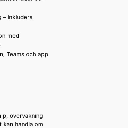
g – inkludera
ion med
.
fon, Teams och app
jälp, övervakning
et kan handla om