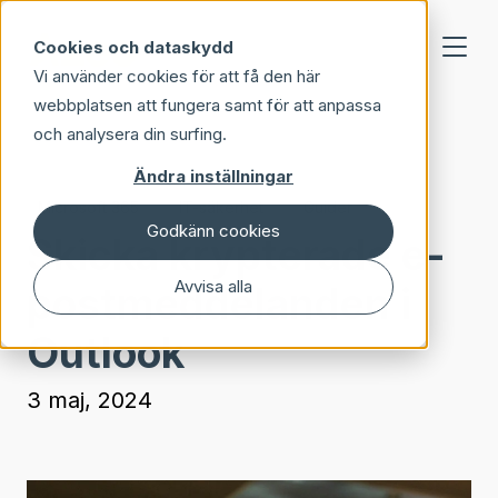
Skip to main content
Cookies och dataskydd
Vi använder cookies för att få den här
webbplatsen att fungera samt för att anpassa
och analysera din surfing.
Ändra inställningar
Microsoft 365
IT-säkerhet
Guider
Godkänn cookies
Skicka krypterade e-
Avvisa alla
postmeddelanden i
Outlook
3 maj, 2024