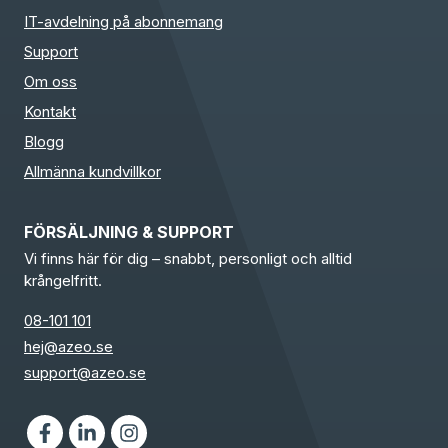
IT-avdelning på abonnemang
Support
Om oss
Kontakt
Blogg
Allmänna kundvillkor
FÖRSÄLJNING & SUPPORT
Vi finns här för dig – snabbt, personligt och alltid
krångelfritt.
08-101 101
hej@azeo.se
support@azeo.se
Facebook
LinkedIn
Instagram