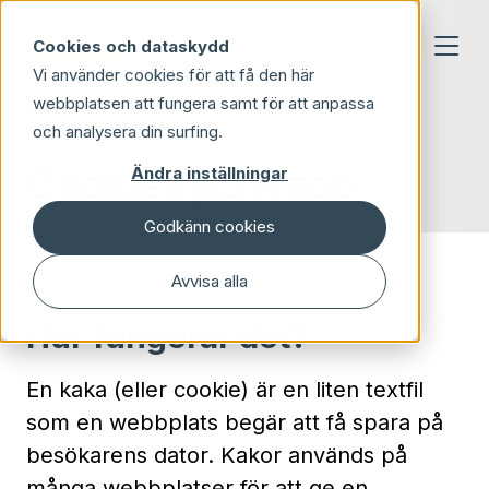
Skip to main content
Cookies och dataskydd
Vi använder cookies för att få den här
webbplatsen att fungera samt för att anpassa
och analysera din surfing.
Cookies på Azeo
Ändra inställningar
Godkänn cookies
Avvisa alla
Hur fungerar det?
En kaka (eller cookie) är en liten textfil
som en webbplats begär att få spara på
besökarens dator. Kakor används på
många webbplatser för att ge en