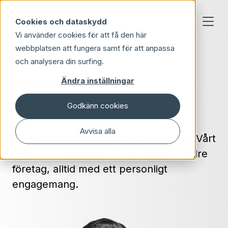
Skip to main content
Cookies och dataskydd
Vi använder cookies för att få den här
webbplatsen att fungera samt för att anpassa
och analysera din surfing.
Några av våra
Ändra inställningar
underbara kunder
Godkänn cookies
Avvisa alla
En eller tvåhundra anställda? Perfekt! Vårt
fokus och specialitet är att hjälpa mindre
företag, alltid med ett personligt
engagemang.