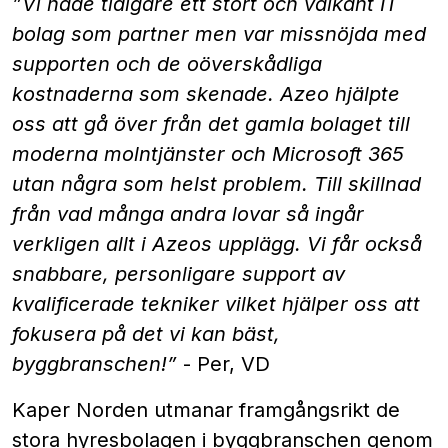
”Vi hade tidigare ett stort och välkänt IT
bolag som partner men var missnöjda med
supporten och de oöverskådliga
kostnaderna som skenade. Azeo hjälpte
oss att gå över från det gamla bolaget till
moderna molntjänster och Microsoft 365
utan några som helst problem. Till skillnad
från vad många andra lovar så ingår
verkligen allt i Azeos upplägg. Vi får också
snabbare, personligare support av
kvalificerade tekniker vilket hjälper oss att
fokusera på det vi kan bäst,
byggbranschen!”
- Per, VD
Kaper Norden utmanar framgångsrikt de
stora hyresbolagen i byggbranschen genom