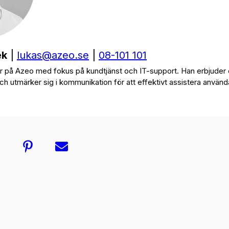
ek
|
lukas@azeo.se
|
08-101 101
er på Azeo med fokus på kundtjänst och IT-support. Han erbjuder 
h utmärker sig i kommunikation för att effektivt assistera använd