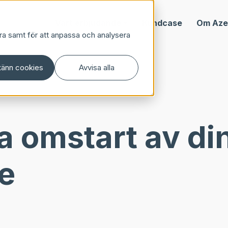
Vårt erbjudande
Kundcase
Om Az
ra samt för att anpassa och analysera
änn cookies
Avvisa alla
a omstart av di
e