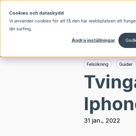
Skip to main content
Cookies och dataskydd
Vi använder cookies för att få den här webbplatsen att funge
din surfing.
Ändra inställningar
Godk
Felsökning
Guider
Tving
Iphon
31 jan., 2022