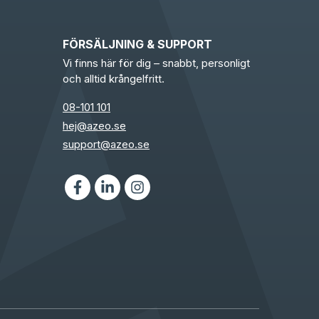
FÖRSÄLJNING & SUPPORT
Vi finns här för dig – snabbt, personligt
och alltid krångelfritt.
08-101 101
hej@azeo.se
support@azeo.se
Facebook
LinkedIn
Instagram