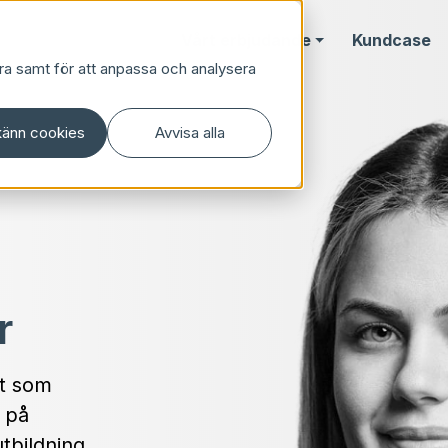
Vårt erbjudande
Kundcase
ra samt för att anpassa och analysera
änn cookies
Avvisa alla
r
et som
a på
utbildning