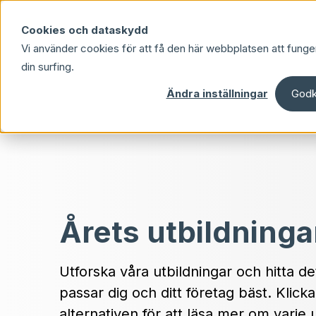
Skip to main content
Cookies och dataskydd
Vi använder cookies för att få den här webbplatsen att funge
din surfing.
Ändra inställningar
Godk
Årets utbildninga
Utforska våra utbildningar och hitta d
passar dig och ditt företag bäst. Klick
alternativen för att läsa mer om varje 