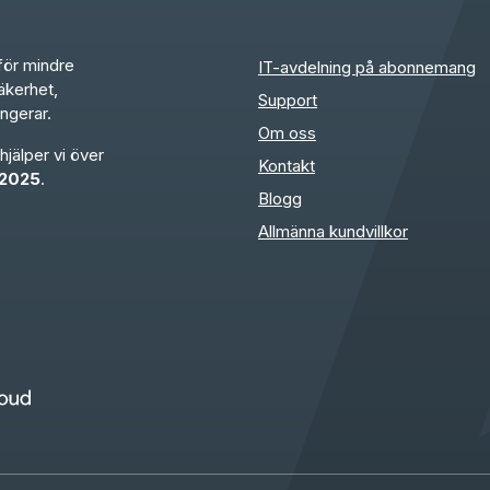
för mindre
IT-avdelning på abonnemang
säkerhet,
Support
ungerar.
Om oss
jälper vi över
Kontakt
 2025
.
Blogg
Allmänna kundvillkor