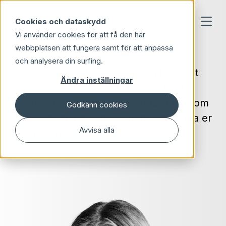
Skip to main content
Cookies och dataskydd
Vi använder cookies för att få den här
Årets utbildningar
webbplatsen att fungera samt för att anpassa
och analysera din surfing.
Utforska våra utbildningar och hitta det
Ändra inställningar
som passar dig och ditt företag bäst.
Klicka på alternativen för att läsa mer om
Godkänn cookies
varje utbildning och hur den kan stärka er
Avvisa alla
kompetens.